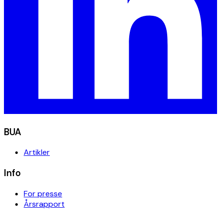
BUA
Artikler
Info
For presse
Årsrapport