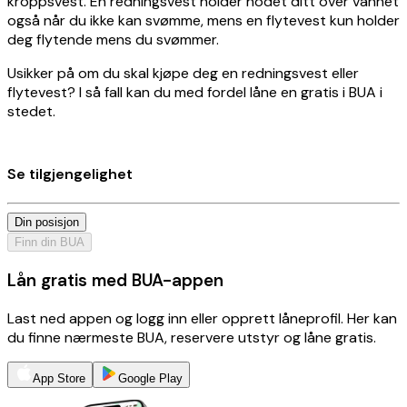
kroppsvest. En redningsvest holder hodet ditt over vannet
også når du ikke kan svømme, mens en flytevest kun holder
deg flytende mens du svømmer.
Usikker på om du skal kjøpe deg en redningsvest eller
flytevest? I så fall kan du med fordel låne en gratis i BUA i
stedet.
Se tilgjengelighet
Din posisjon
Finn din BUA
Lån gratis med BUA-appen
Last ned appen og logg inn eller opprett låneprofil. Her kan
du finne nærmeste BUA, reservere utstyr og låne gratis.
App Store
Google Play