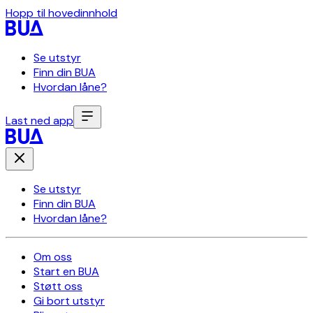
Hopp til hovedinnhold
Se utstyr
Finn din BUA
Hvordan låne?
Last ned app
Se utstyr
Finn din BUA
Hvordan låne?
Om oss
Start en BUA
Støtt oss
Gi bort utstyr