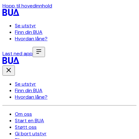
Hopp til hovedinnhold
Se utstyr
Finn din BUA
Hvordan låne?
Last ned app
Se utstyr
Finn din BUA
Hvordan låne?
Om oss
Start en BUA
Støtt oss
Gi bort utstyr