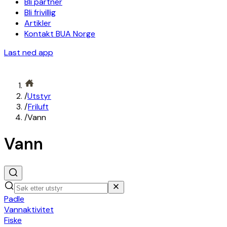
Bli partner
Bli frivillig
Artikler
Kontakt BUA Norge
Last ned app
/
Utstyr
/
Friluft
/
Vann
Vann
Padle
Vannaktivitet
Fiske