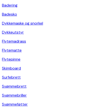
Badering
Badesko
Dykkemaske og snorkel
Dykkeutstyr
Flytemadrass
Flytematte
Flytepinne
Skimboard
Surfebrett
Svømmebrett
Svømmebriller
Svømmeføtter