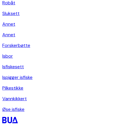
Robåt
Sluksett
Annet
Annet
Forskerbøtte
Isbor
Isfiskesett
Ispigger isfiske
Pilkestikke
Vannkikkert
Øse isfiske