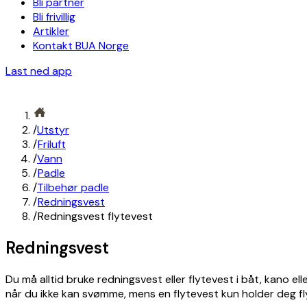
Bli partner
Bli frivillig
Artikler
Kontakt BUA Norge
Last ned app
/
Utstyr
/
Friluft
/
Vann
/
Padle
/
Tilbehør padle
/
Redningsvest
/
Redningsvest flytevest
Redningsvest
Du må alltid bruke redningsvest eller flytevest i båt, kano 
når du ikke kan svømme, mens en flytevest kun holder deg 