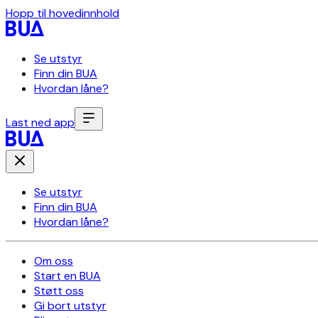
Hopp til hovedinnhold
Se utstyr
Finn din BUA
Hvordan låne?
Last ned app
Se utstyr
Finn din BUA
Hvordan låne?
Om oss
Start en BUA
Støtt oss
Gi bort utstyr