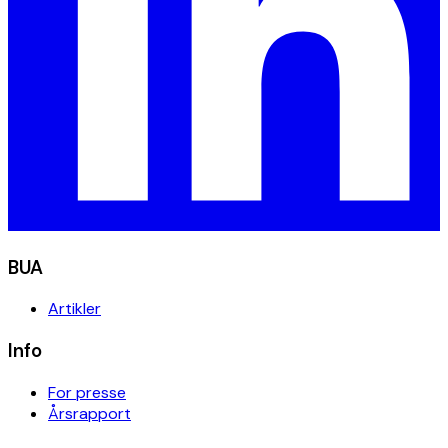
BUA
Artikler
Info
For presse
Årsrapport