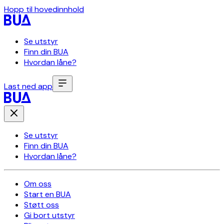
Hopp til hovedinnhold
Se utstyr
Finn din BUA
Hvordan låne?
Last ned app
Se utstyr
Finn din BUA
Hvordan låne?
Om oss
Start en BUA
Støtt oss
Gi bort utstyr