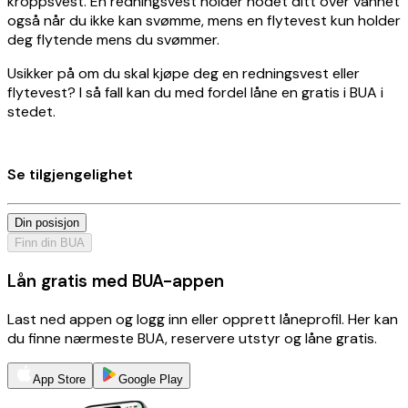
kroppsvest. En redningsvest holder hodet ditt over vannet
også når du ikke kan svømme, mens en flytevest kun holder
deg flytende mens du svømmer.
Usikker på om du skal kjøpe deg en redningsvest eller
flytevest? I så fall kan du med fordel låne en gratis i BUA i
stedet.
Se tilgjengelighet
Din posisjon
Finn din BUA
Lån gratis med BUA-appen
Last ned appen og logg inn eller opprett låneprofil. Her kan
du finne nærmeste BUA, reservere utstyr og låne gratis.
App Store
Google Play