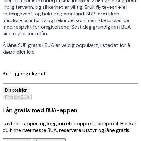
eller framkomstmiddel på små innsjøer. SUP egner seg best
i rolig farvann, og sikkerhet er viktig. Bruk flytevest eller
redningsvest, og hold deg nær land. SUP-brett kan
medføre fare for liv og helse dersom man ikke bruker de
med respekt for omgivelsene. Sett deg grundig inn i BUA
sine regler for utlån.
Å låne SUP gratis i BUA er veldig populært, i stedet for å
kjøpe eller leie.
Se tilgjengelighet
Din posisjon
Finn din BUA
Lån gratis med BUA-appen
Last ned appen og logg inn eller opprett låneprofil. Her kan
du finne nærmeste BUA, reservere utstyr og låne gratis.