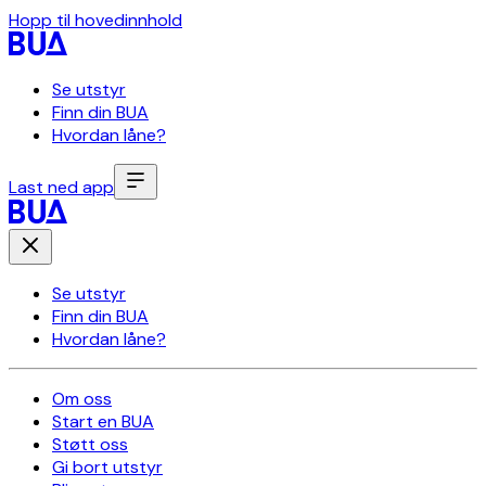
Hopp til hovedinnhold
Se utstyr
Finn din BUA
Hvordan låne?
Last ned app
Se utstyr
Finn din BUA
Hvordan låne?
Om oss
Start en BUA
Støtt oss
Gi bort utstyr