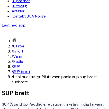
Bli partner
Bli frivillig
Artikler
Kontakt BUA Norge
Last ned app
/
Utstyr
/
Friluft
/
Vann
/
Padle
/
SUP
/
SUP brett
/
Usbl bua utstyr friluft vann padle sup sup brett
supbrett
SUP brett
SUP (Stand Up Paddle) er et supert leketøy i rolig farvann,