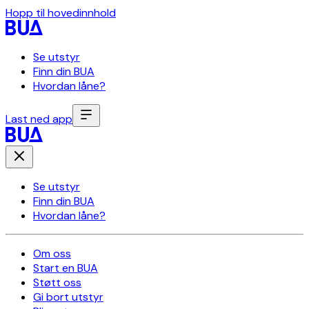
Hopp til hovedinnhold
Se utstyr
Finn din BUA
Hvordan låne?
Last ned app
Se utstyr
Finn din BUA
Hvordan låne?
Om oss
Start en BUA
Støtt oss
Gi bort utstyr