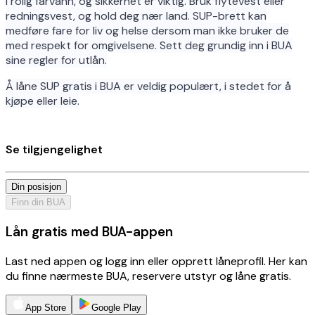
i rolig farvann, og sikkerhet er viktig. Bruk flytevest eller
redningsvest, og hold deg nær land. SUP-brett kan
medføre fare for liv og helse dersom man ikke bruker de
med respekt for omgivelsene. Sett deg grundig inn i BUA
sine regler for utlån.
Å låne SUP gratis i BUA er veldig populært, i stedet for å
kjøpe eller leie.
Se tilgjengelighet
Din posisjon
Finn din BUA
Lån gratis med BUA-appen
Last ned appen og logg inn eller opprett låneprofil. Her kan
du finne nærmeste BUA, reservere utstyr og låne gratis.
App Store
Google Play