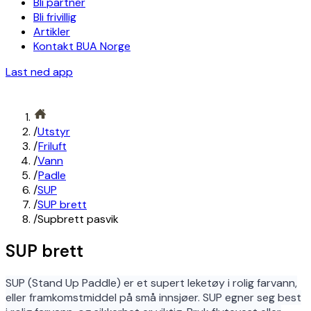
Bli partner
Bli frivillig
Artikler
Kontakt BUA Norge
Last ned app
/
Utstyr
/
Friluft
/
Vann
/
Padle
/
SUP
/
SUP brett
/
Supbrett pasvik
SUP brett
SUP (Stand Up Paddle) er et supert leketøy i rolig farvann,
eller framkomstmiddel på små innsjøer. SUP egner seg best