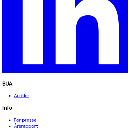
BUA
Artikler
Info
For presse
Årsrapport