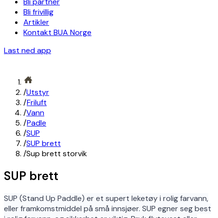
Bli partner
Bli frivillig
Artikler
Kontakt BUA Norge
Last ned app
/
Utstyr
/
Friluft
/
Vann
/
Padle
/
SUP
/
SUP brett
/
Sup brett storvik
SUP brett
SUP (Stand Up Paddle) er et supert leketøy i rolig farvann,
eller framkomstmiddel på små innsjøer. SUP egner seg best