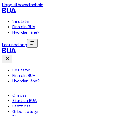
Hopp til hovedinnhold
Se utstyr
Finn din BUA
Hvordan låne?
Last ned app
Se utstyr
Finn din BUA
Hvordan låne?
Om oss
Start en BUA
Støtt oss
Gi bort utstyr