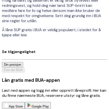
i rolig farvann, og sikkerhet er viktig. Bruk flytevest eller
redningsvest, og hold deg nær land. SUP-brett kan
medføre fare for liv og helse dersom man ikke bruker de
med respekt for omgivelsene. Sett deg grundig inn i BUA
sine regler for utlån.
Å låne SUP gratis i BUA er veldig populært, i stedet for å
kjøpe eller leie.
Se tilgjengelighet
Din posisjon
Finn din BUA
Lån gratis med BUA-appen
Last ned appen og logg inn eller opprett låneprofil. Her kan
du finne nærmeste BUA, reservere utstyr og låne gratis.
App Store
Google Play