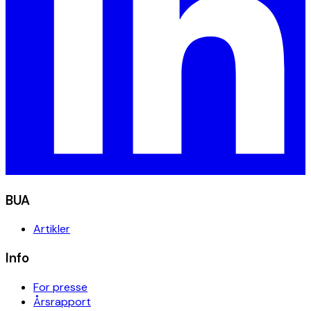
BUA
Artikler
Info
For presse
Årsrapport