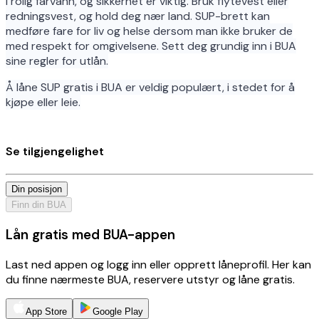
i rolig farvann, og sikkerhet er viktig. Bruk flytevest eller
redningsvest, og hold deg nær land. SUP-brett kan
medføre fare for liv og helse dersom man ikke bruker de
med respekt for omgivelsene. Sett deg grundig inn i BUA
sine regler for utlån.
Å låne SUP gratis i BUA er veldig populært, i stedet for å
kjøpe eller leie.
Se tilgjengelighet
Din posisjon
Finn din BUA
Lån gratis med BUA-appen
Last ned appen og logg inn eller opprett låneprofil. Her kan
du finne nærmeste BUA, reservere utstyr og låne gratis.
App Store
Google Play