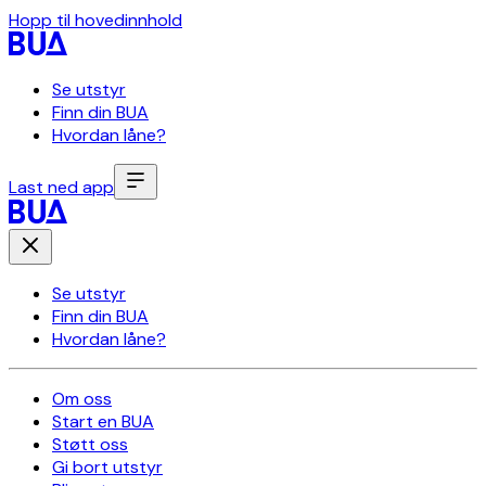
Hopp til hovedinnhold
Se utstyr
Finn din BUA
Hvordan låne?
Last ned app
Se utstyr
Finn din BUA
Hvordan låne?
Om oss
Start en BUA
Støtt oss
Gi bort utstyr