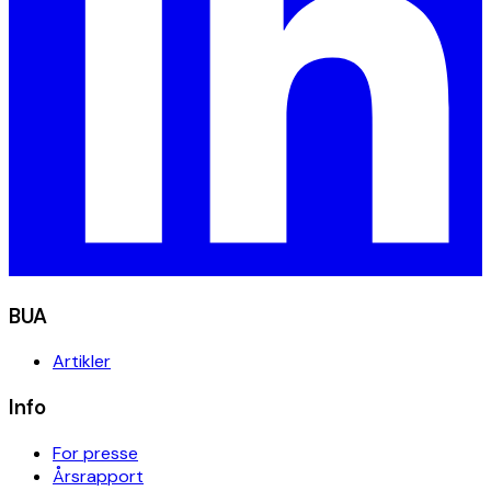
BUA
Artikler
Info
For presse
Årsrapport