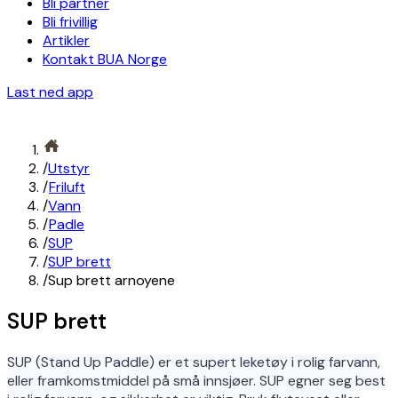
Bli partner
Bli frivillig
Artikler
Kontakt BUA Norge
Last ned app
/
Utstyr
/
Friluft
/
Vann
/
Padle
/
SUP
/
SUP brett
/
Sup brett arnoyene
SUP brett
SUP (Stand Up Paddle) er et supert leketøy i rolig farvann,
eller framkomstmiddel på små innsjøer. SUP egner seg best