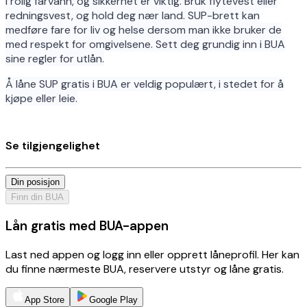
i rolig farvann, og sikkerhet er viktig. Bruk flytevest eller
redningsvest, og hold deg nær land. SUP-brett kan
medføre fare for liv og helse dersom man ikke bruker de
med respekt for omgivelsene. Sett deg grundig inn i BUA
sine regler for utlån.
Å låne SUP gratis i BUA er veldig populært, i stedet for å
kjøpe eller leie.
Se tilgjengelighet
Din posisjon
Finn din BUA
Lån gratis med BUA-appen
Last ned appen og logg inn eller opprett låneprofil. Her kan
du finne nærmeste BUA, reservere utstyr og låne gratis.
App Store
Google Play