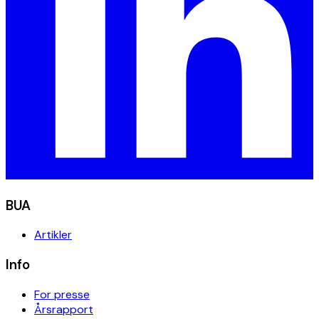
BUA
Artikler
Info
For presse
Årsrapport