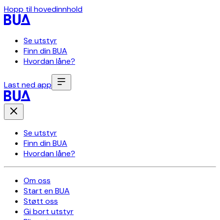
Hopp til hovedinnhold
Se utstyr
Finn din BUA
Hvordan låne?
Last ned app
Se utstyr
Finn din BUA
Hvordan låne?
Om oss
Start en BUA
Støtt oss
Gi bort utstyr