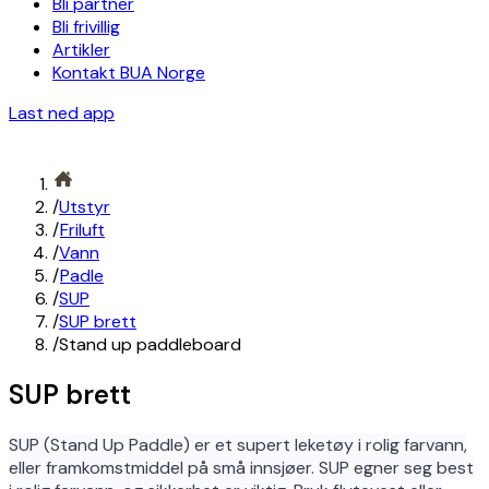
Bli partner
Bli frivillig
Artikler
Kontakt BUA Norge
Last ned app
/
Utstyr
/
Friluft
/
Vann
/
Padle
/
SUP
/
SUP brett
/
Stand up paddleboard
SUP brett
SUP (Stand Up Paddle) er et supert leketøy i rolig farvann,
eller framkomstmiddel på små innsjøer. SUP egner seg best