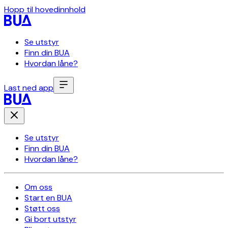
Hopp til hovedinnhold
Se utstyr
Finn din BUA
Hvordan låne?
Last ned app
Se utstyr
Finn din BUA
Hvordan låne?
Om oss
Start en BUA
Støtt oss
Gi bort utstyr