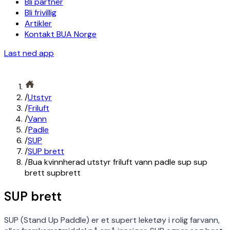
Bli partner
Bli frivillig
Artikler
Kontakt BUA Norge
Last ned app
/
Utstyr
/
Friluft
/
Vann
/
Padle
/
SUP
/
SUP brett
/
Bua kvinnherad utstyr friluft vann padle sup sup
brett supbrett
SUP brett
SUP (Stand Up Paddle) er et supert leketøy i rolig farvann,