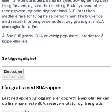
eller framkomstmiddel på små innsjøer. SUP egner seg best
i rolig farvann, og sikkerhet er viktig. Bruk flytevest eller
redningsvest, og hold deg nær land. SUP-brett kan
medføre fare for liv og helse dersom man ikke bruker de
med respekt for omgivelsene. Sett deg grundig inn i BUA
sine regler for utlån.
Å låne SUP gratis i BUA er veldig populært, i stedet for å
kjøpe eller leie.
Se tilgjengelighet
Din posisjon
Finn din BUA
Lån gratis med BUA-appen
Last ned appen og logg inn eller opprett låneprofil. Her kan
du finne nærmeste BUA, reservere utstyr og låne gratis.