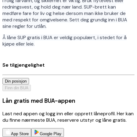
i rolig farvann, og sikkerhet er viktig. Bruk flytevest eller
redningsvest, og hold deg nær land. SUP-brett kan
medføre fare for liv og helse dersom man ikke bruker de
med respekt for omgivelsene. Sett deg grundig inn i BUA
sine regler for utlån.
Å låne SUP gratis i BUA er veldig populært, i stedet for å
kjøpe eller leie.
Se tilgjengelighet
Din posisjon
Finn din BUA
Lån gratis med BUA-appen
Last ned appen og logg inn eller opprett låneprofil. Her kan
du finne nærmeste BUA, reservere utstyr og låne gratis.
App Store
Google Play