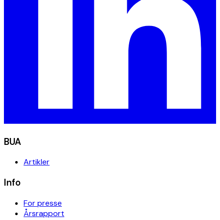
BUA
Artikler
Info
For presse
Årsrapport