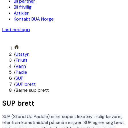
Bli partner
Bli frivillig
Artikler
Kontakt BUA Norge
Last ned app
/
Utstyr
/
Friluft
/
Vann
/
Padle
/
SUP
/
SUP brett
/
Barne sup brett
SUP brett
SUP (Stand Up Paddle) er et supert leketøy i rolig farvann,
eller framkomstmiddel på små innsjøer. SUP egner seg best