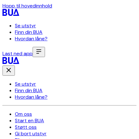
Hopp til hovedinnhold
Se utstyr
Finn din BUA
Hvordan låne?
Last ned app
Se utstyr
Finn din BUA
Hvordan låne?
Om oss
Start en BUA
Støtt oss
Gi bort utstyr