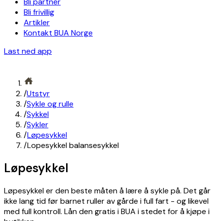
Bli partner
Bli frivillig
Artikler
Kontakt BUA Norge
Last ned app
/
Utstyr
/
Sykle og rulle
/
Sykkel
/
Sykler
/
Løpesykkel
/
Lopesykkel balansesykkel
Løpesykkel
Løpesykkel er den beste måten å lære å sykle på. Det går
ikke lang tid før barnet ruller av gårde i full fart - og likevel
med full kontroll. Lån den gratis i BUA i stedet for å kjøpe i