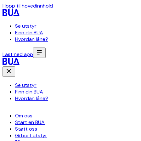
Hopp til hovedinnhold
Se utstyr
Finn din BUA
Hvordan låne?
Last ned app
Se utstyr
Finn din BUA
Hvordan låne?
Om oss
Start en BUA
Støtt oss
Gi bort utstyr