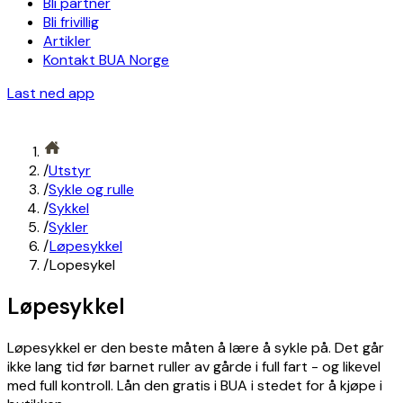
Bli partner
Bli frivillig
Artikler
Kontakt BUA Norge
Last ned app
/
Utstyr
/
Sykle og rulle
/
Sykkel
/
Sykler
/
Løpesykkel
/
Lopesykel
Løpesykkel
Løpesykkel er den beste måten å lære å sykle på. Det går
ikke lang tid før barnet ruller av gårde i full fart - og likevel
med full kontroll. Lån den gratis i BUA i stedet for å kjøpe i