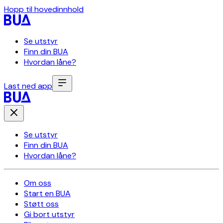
Hopp til hovedinnhold
Se utstyr
Finn din BUA
Hvordan låne?
Last ned app
Se utstyr
Finn din BUA
Hvordan låne?
Om oss
Start en BUA
Støtt oss
Gi bort utstyr