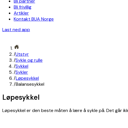
Bli partner
Bli frivillig
Artikler
Kontakt BUA Norge
Last ned app
/
Utstyr
/
Sykle og rulle
/
Sykkel
/
Sykler
/
Løpesykkel
/
Balansesykkel
Løpesykkel
Løpesykkel er den beste måten å lære å sykle på. Det går ikke la