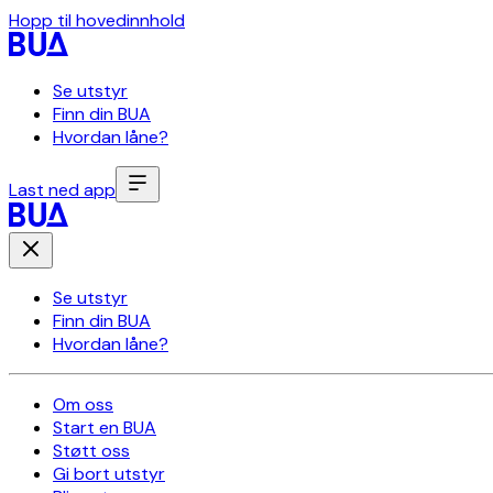
Hopp til hovedinnhold
Se utstyr
Finn din BUA
Hvordan låne?
Last ned app
Se utstyr
Finn din BUA
Hvordan låne?
Om oss
Start en BUA
Støtt oss
Gi bort utstyr