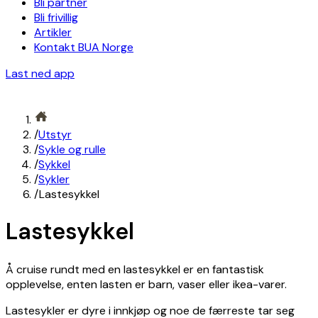
Bli partner
Bli frivillig
Artikler
Kontakt BUA Norge
Last ned app
/
Utstyr
/
Sykle og rulle
/
Sykkel
/
Sykler
/
Lastesykkel
Lastesykkel
Å cruise rundt med en lastesykkel er en fantastisk
opplevelse, enten lasten er barn, vaser eller ikea-varer.
Lastesykler er dyre i innkjøp og noe de færreste tar seg