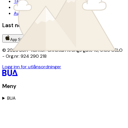
Tilgjengelighetserklæring
Lånevilkår
Avtalevilkår donasjon
Last ned BUA-appen
App Store
Google Play
© 2026 BUA · Kontor: Christian Krohgs gate 15, 0186 OSLO
- Org.nr: 924 290 218
Logg inn for utlånsordninger
Meny
BUA