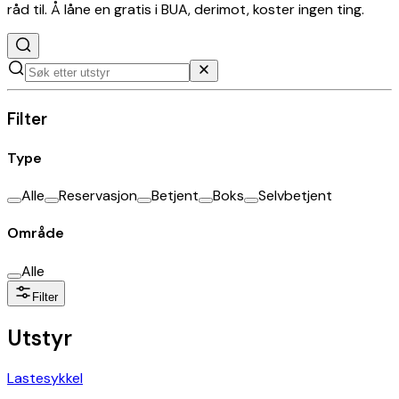
råd til. Å låne en gratis i BUA, derimot, koster ingen ting.
Filter
Type
Alle
Reservasjon
Betjent
Boks
Selvbetjent
Område
Alle
Filter
Utstyr
Lastesykkel