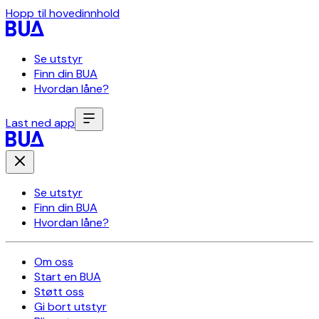
Hopp til hovedinnhold
Se utstyr
Finn din BUA
Hvordan låne?
Last ned app
Se utstyr
Finn din BUA
Hvordan låne?
Om oss
Start en BUA
Støtt oss
Gi bort utstyr