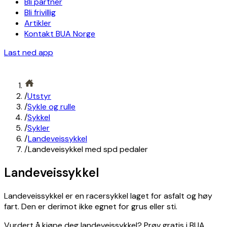
Bli partner
Bli frivillig
Artikler
Kontakt BUA Norge
Last ned app
/
Utstyr
/
Sykle og rulle
/
Sykkel
/
Sykler
/
Landeveissykkel
/
Landeveisykkel med spd pedaler
Landeveissykkel
Landeveissykkel er en racersykkel laget for asfalt og høy
fart. Den er derimot ikke egnet for grus eller sti.
Vurdert å kjøpe deg landeveissykkel? Prøv gratis i BUA