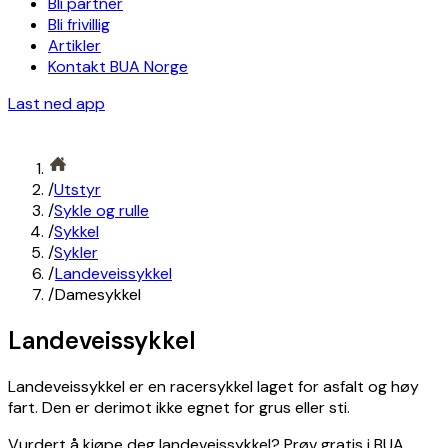
Bli partner
Bli frivillig
Artikler
Kontakt BUA Norge
Last ned app
/
Utstyr
/
Sykle og rulle
/
Sykkel
/
Sykler
/
Landeveissykkel
/
Damesykkel
Landeveissykkel
Landeveissykkel er en racersykkel laget for asfalt og høy
fart. Den er derimot ikke egnet for grus eller sti.
Vurdert å kjøpe deg landeveissykkel? Prøv gratis i BUA