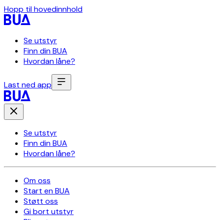
Hopp til hovedinnhold
Se utstyr
Finn din BUA
Hvordan låne?
Last ned app
Se utstyr
Finn din BUA
Hvordan låne?
Om oss
Start en BUA
Støtt oss
Gi bort utstyr