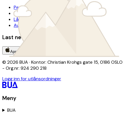
Personvern
Tilgjengelighetserklæring
Lånevilkår
Avtalevilkår donasjon
Last ned BUA-appen
App Store
Google Play
© 2026 BUA · Kontor: Christian Krohgs gate 15, 0186 OSLO
- Org.nr: 924 290 218
Logg inn for utlånsordninger
Meny
BUA