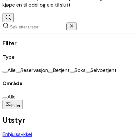
kjøpe en til odel og eie til slutt.
Filter
Type
Alle
Reservasjon
Betjent
Boks
Selvbetjent
Område
Alle
Filter
Utstyr
Enhjulssykkel