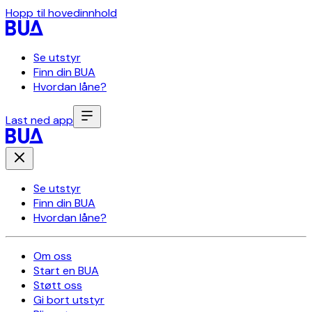
Hopp til hovedinnhold
Se utstyr
Finn din BUA
Hvordan låne?
Last ned app
Se utstyr
Finn din BUA
Hvordan låne?
Om oss
Start en BUA
Støtt oss
Gi bort utstyr