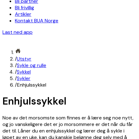
Bli partner
Bli frivillig
Artikler
Kontakt BUA Norge
Last ned app
/
Utstyr
/
Sykle og rulle
/
Sykkel
/
Sykler
/
Enhjulssykkel
Enhjulssykkel
Noe av det morsomste som finnes er å lære seg noe nytt,
og jo vanskeligere det er jo morsommere er det når du får
det til. Låner du en enhjulssykkel og lærer deg å sykle i
løpet av en uke, kan du kanskje belønne deg selv med å