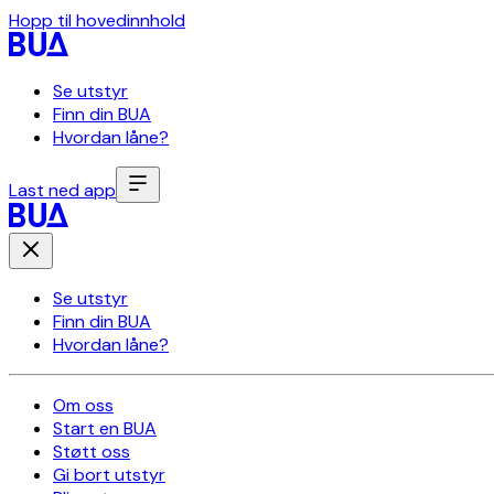
Hopp til hovedinnhold
Se utstyr
Finn din BUA
Hvordan låne?
Last ned app
Se utstyr
Finn din BUA
Hvordan låne?
Om oss
Start en BUA
Støtt oss
Gi bort utstyr