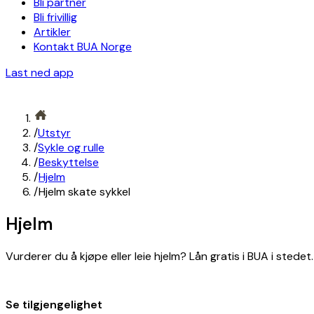
Bli partner
Bli frivillig
Artikler
Kontakt BUA Norge
Last ned app
/
Utstyr
/
Sykle og rulle
/
Beskyttelse
/
Hjelm
/
Hjelm skate sykkel
Hjelm
Vurderer du å kjøpe eller leie hjelm? Lån gratis i BUA i stedet.
Se tilgjengelighet