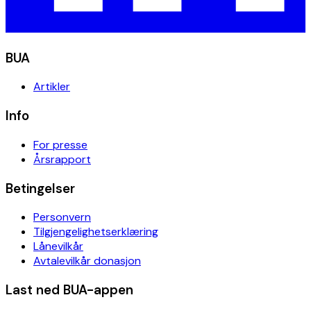
BUA
Artikler
Info
For presse
Årsrapport
Betingelser
Personvern
Tilgjengelighetserklæring
Lånevilkår
Avtalevilkår donasjon
Last ned BUA-appen