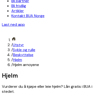
Bli partner
Bli frivillig
Artikler
Kontakt BUA Norge
Last ned app
/
Utstyr
/
Sykle og rulle
/
Beskyttelse
/
Hjelm
/
Hjelm arnoyene
Hjelm
Vurderer du å kjøpe eller leie hjelm? Lån gratis i BUA i
stedet.