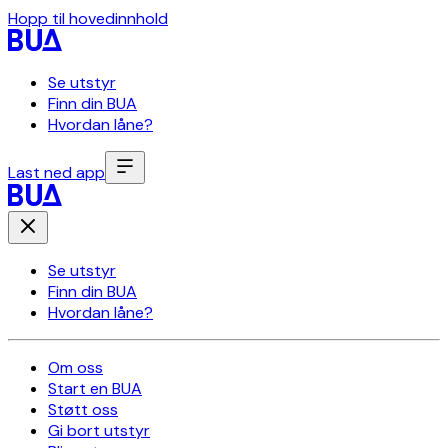
Hopp til hovedinnhold
Se utstyr
Finn din BUA
Hvordan låne?
Last ned app
Se utstyr
Finn din BUA
Hvordan låne?
Om oss
Start en BUA
Støtt oss
Gi bort utstyr