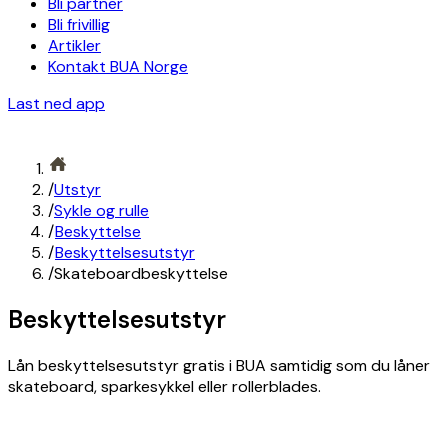
Bli partner
Bli frivillig
Artikler
Kontakt BUA Norge
Last ned app
/
Utstyr
/
Sykle og rulle
/
Beskyttelse
/
Beskyttelsesutstyr
/
Skateboardbeskyttelse
Beskyttelsesutstyr
Lån beskyttelsesutstyr gratis i BUA samtidig som du låner
skateboard, sparkesykkel eller rollerblades.