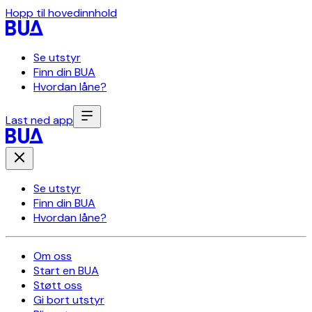
Hopp til hovedinnhold
Se utstyr
Finn din BUA
Hvordan låne?
Last ned app
Se utstyr
Finn din BUA
Hvordan låne?
Om oss
Start en BUA
Støtt oss
Gi bort utstyr