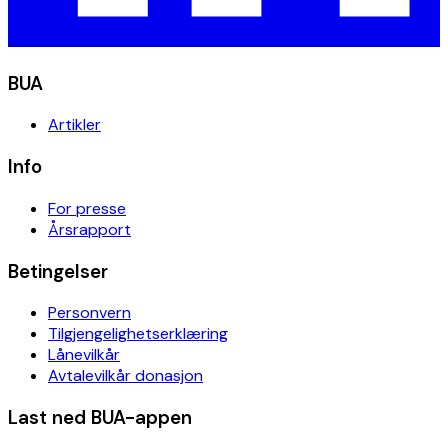
BUA
Artikler
Info
For presse
Årsrapport
Betingelser
Personvern
Tilgjengelighetserklæring
Lånevilkår
Avtalevilkår donasjon
Last ned BUA-appen