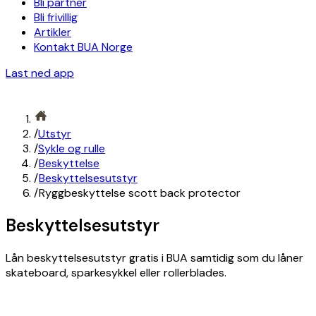
Bli partner
Bli frivillig
Artikler
Kontakt BUA Norge
Last ned app
/
Utstyr
/
Sykle og rulle
/
Beskyttelse
/
Beskyttelsesutstyr
/
Ryggbeskyttelse scott back protector
Beskyttelsesutstyr
Lån beskyttelsesutstyr gratis i BUA samtidig som du låner
skateboard, sparkesykkel eller rollerblades.