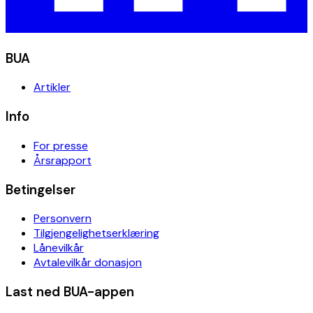
BUA
Artikler
Info
For presse
Årsrapport
Betingelser
Personvern
Tilgjengelighetserklæring
Lånevilkår
Avtalevilkår donasjon
Last ned BUA-appen