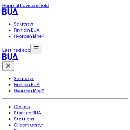
Hopp til hovedinnhold
Se utstyr
Finn din BUA
Hvordan låne?
Last ned app
Se utstyr
Finn din BUA
Hvordan låne?
Om oss
Start en BUA
Støtt oss
Gi bort utstyr