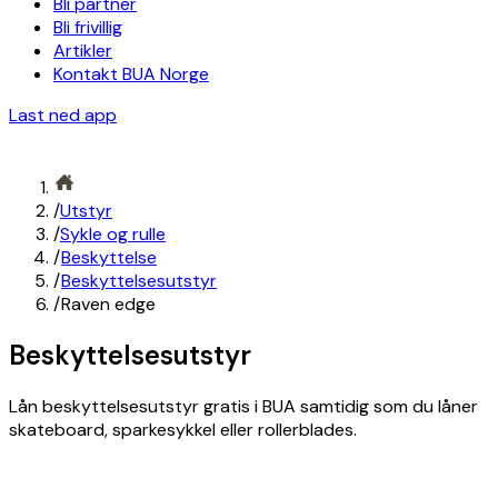
Bli partner
Bli frivillig
Artikler
Kontakt BUA Norge
Last ned app
/
Utstyr
/
Sykle og rulle
/
Beskyttelse
/
Beskyttelsesutstyr
/
Raven edge
Beskyttelsesutstyr
Lån beskyttelsesutstyr gratis i BUA samtidig som du låner
skateboard, sparkesykkel eller rollerblades.