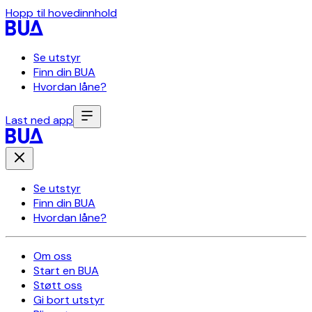
Hopp til hovedinnhold
Se utstyr
Finn din BUA
Hvordan låne?
Last ned app
Se utstyr
Finn din BUA
Hvordan låne?
Om oss
Start en BUA
Støtt oss
Gi bort utstyr