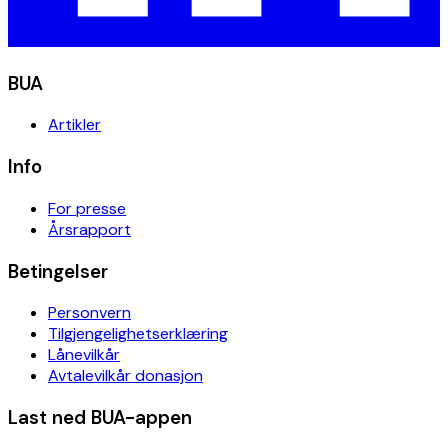
BUA
Artikler
Info
For presse
Årsrapport
Betingelser
Personvern
Tilgjengelighetserklæring
Lånevilkår
Avtalevilkår donasjon
Last ned BUA-appen