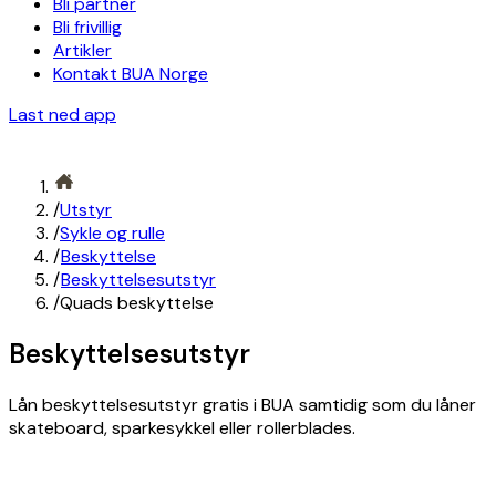
Bli partner
Bli frivillig
Artikler
Kontakt BUA Norge
Last ned app
/
Utstyr
/
Sykle og rulle
/
Beskyttelse
/
Beskyttelsesutstyr
/
Quads beskyttelse
Beskyttelsesutstyr
Lån beskyttelsesutstyr gratis i BUA samtidig som du låner
skateboard, sparkesykkel eller rollerblades.