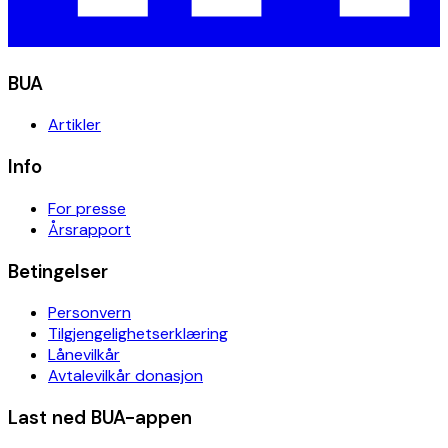
BUA
Artikler
Info
For presse
Årsrapport
Betingelser
Personvern
Tilgjengelighetserklæring
Lånevilkår
Avtalevilkår donasjon
Last ned BUA-appen