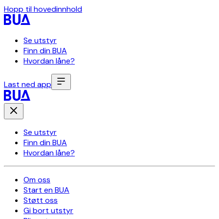
Hopp til hovedinnhold
Se utstyr
Finn din BUA
Hvordan låne?
Last ned app
Se utstyr
Finn din BUA
Hvordan låne?
Om oss
Start en BUA
Støtt oss
Gi bort utstyr