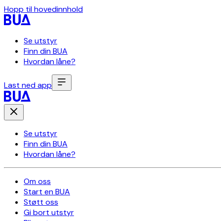
Hopp til hovedinnhold
Se utstyr
Finn din BUA
Hvordan låne?
Last ned app
Se utstyr
Finn din BUA
Hvordan låne?
Om oss
Start en BUA
Støtt oss
Gi bort utstyr