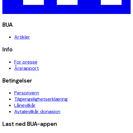
BUA
Artikler
Info
For presse
Årsrapport
Betingelser
Personvern
Tilgjengelighetserklæring
Lånevilkår
Avtalevilkår donasjon
Last ned BUA-appen