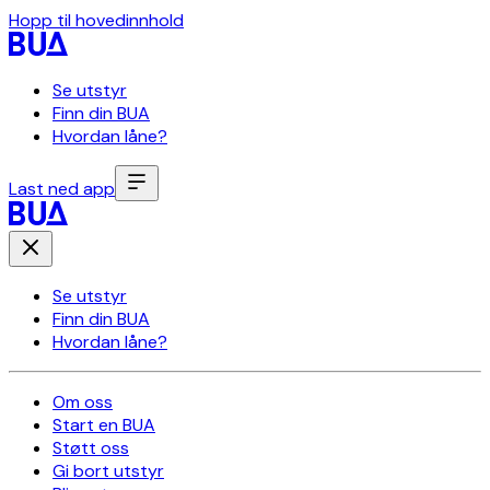
Hopp til hovedinnhold
Se utstyr
Finn din BUA
Hvordan låne?
Last ned app
Se utstyr
Finn din BUA
Hvordan låne?
Om oss
Start en BUA
Støtt oss
Gi bort utstyr