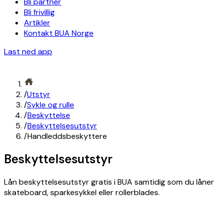
Bli partner
Bli frivillig
Artikler
Kontakt BUA Norge
Last ned app
/
Utstyr
/
Sykle og rulle
/
Beskyttelse
/
Beskyttelsesutstyr
/
Handleddsbeskyttere
Beskyttelsesutstyr
Lån beskyttelsesutstyr gratis i BUA samtidig som du låner
skateboard, sparkesykkel eller rollerblades.