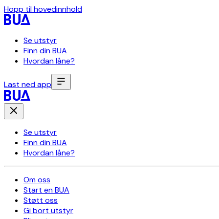
Hopp til hovedinnhold
Se utstyr
Finn din BUA
Hvordan låne?
Last ned app
Se utstyr
Finn din BUA
Hvordan låne?
Om oss
Start en BUA
Støtt oss
Gi bort utstyr