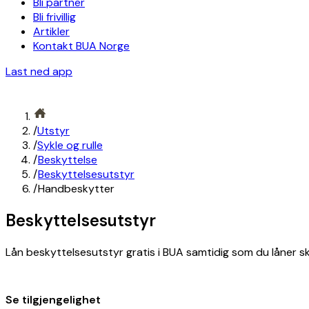
Bli partner
Bli frivillig
Artikler
Kontakt BUA Norge
Last ned app
/
Utstyr
/
Sykle og rulle
/
Beskyttelse
/
Beskyttelsesutstyr
/
Handbeskytter
Beskyttelsesutstyr
Lån beskyttelsesutstyr gratis i BUA samtidig som du låner sk
Se tilgjengelighet