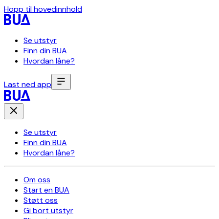
Hopp til hovedinnhold
Se utstyr
Finn din BUA
Hvordan låne?
Last ned app
Se utstyr
Finn din BUA
Hvordan låne?
Om oss
Start en BUA
Støtt oss
Gi bort utstyr