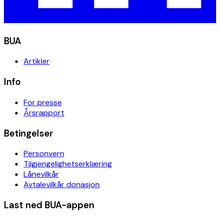
BUA
Artikler
Info
For presse
Årsrapport
Betingelser
Personvern
Tilgjengelighetserklæring
Lånevilkår
Avtalevilkår donasjon
Last ned BUA-appen