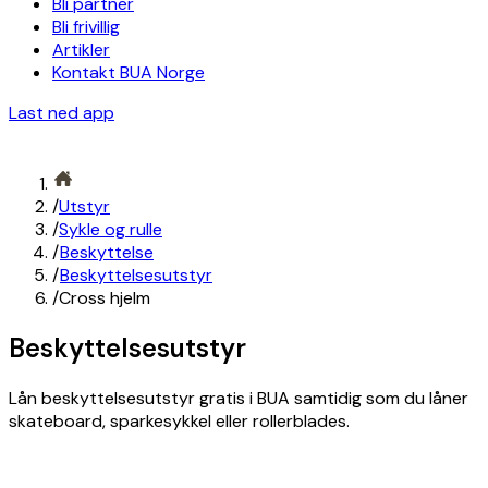
Bli partner
Bli frivillig
Artikler
Kontakt BUA Norge
Last ned app
/
Utstyr
/
Sykle og rulle
/
Beskyttelse
/
Beskyttelsesutstyr
/
Cross hjelm
Beskyttelsesutstyr
Lån beskyttelsesutstyr gratis i BUA samtidig som du låner
skateboard, sparkesykkel eller rollerblades.