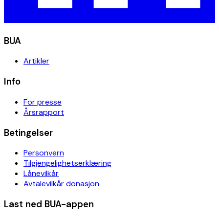
BUA
Artikler
Info
For presse
Årsrapport
Betingelser
Personvern
Tilgjengelighetserklæring
Lånevilkår
Avtalevilkår donasjon
Last ned BUA-appen