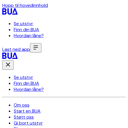
Hopp til hovedinnhold
Se utstyr
Finn din BUA
Hvordan låne?
Last ned app
Se utstyr
Finn din BUA
Hvordan låne?
Om oss
Start en BUA
Støtt oss
Gi bort utstyr