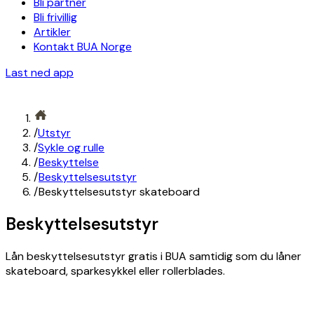
Bli partner
Bli frivillig
Artikler
Kontakt BUA Norge
Last ned app
/
Utstyr
/
Sykle og rulle
/
Beskyttelse
/
Beskyttelsesutstyr
/
Beskyttelsesutstyr skateboard
Beskyttelsesutstyr
Lån beskyttelsesutstyr gratis i BUA samtidig som du låner
skateboard, sparkesykkel eller rollerblades.