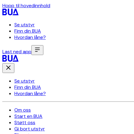
Hopp til hovedinnhold
Se utstyr
Finn din BUA
Hvordan låne?
Last ned app
Se utstyr
Finn din BUA
Hvordan låne?
Om oss
Start en BUA
Støtt oss
Gi bort utstyr