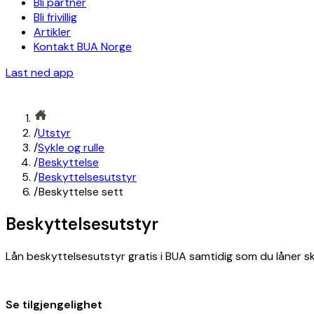
Bli partner
Bli frivillig
Artikler
Kontakt BUA Norge
Last ned app
/
Utstyr
/
Sykle og rulle
/
Beskyttelse
/
Beskyttelsesutstyr
/
Beskyttelse sett
Beskyttelsesutstyr
Lån beskyttelsesutstyr gratis i BUA samtidig som du låner sk
Se tilgjengelighet