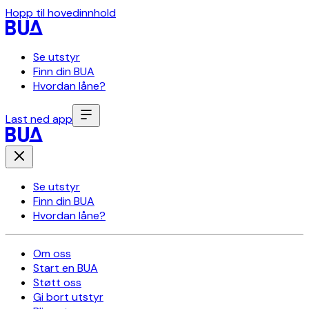
Hopp til hovedinnhold
Se utstyr
Finn din BUA
Hvordan låne?
Last ned app
Se utstyr
Finn din BUA
Hvordan låne?
Om oss
Start en BUA
Støtt oss
Gi bort utstyr