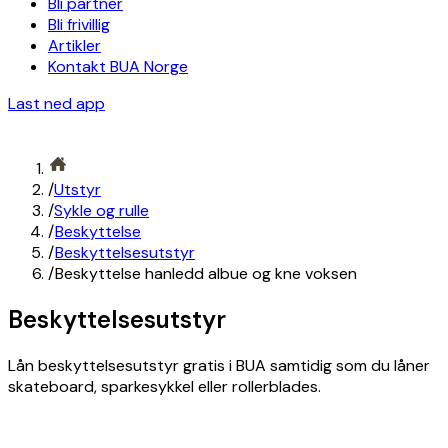
Bli partner
Bli frivillig
Artikler
Kontakt BUA Norge
Last ned app
/
Utstyr
/
Sykle og rulle
/
Beskyttelse
/
Beskyttelsesutstyr
/
Beskyttelse hanledd albue og kne voksen
Beskyttelsesutstyr
Lån beskyttelsesutstyr gratis i BUA samtidig som du låner
skateboard, sparkesykkel eller rollerblades.