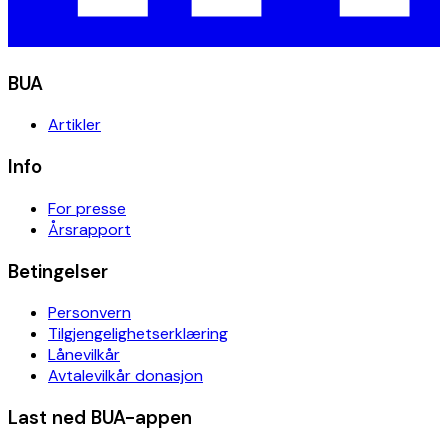
BUA
Artikler
Info
For presse
Årsrapport
Betingelser
Personvern
Tilgjengelighetserklæring
Lånevilkår
Avtalevilkår donasjon
Last ned BUA-appen