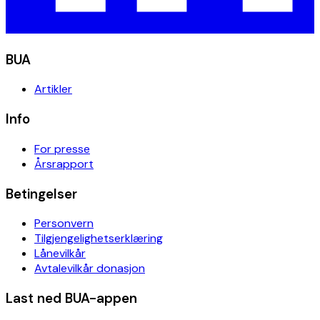
BUA
Artikler
Info
For presse
Årsrapport
Betingelser
Personvern
Tilgjengelighetserklæring
Lånevilkår
Avtalevilkår donasjon
Last ned BUA-appen