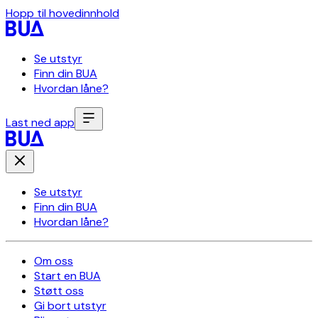
Hopp til hovedinnhold
Se utstyr
Finn din BUA
Hvordan låne?
Last ned app
Se utstyr
Finn din BUA
Hvordan låne?
Om oss
Start en BUA
Støtt oss
Gi bort utstyr