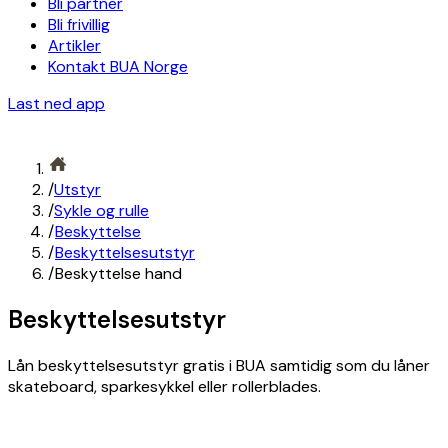
Bli partner
Bli frivillig
Artikler
Kontakt BUA Norge
Last ned app
/
Utstyr
/
Sykle og rulle
/
Beskyttelse
/
Beskyttelsesutstyr
/
Beskyttelse hand
Beskyttelsesutstyr
Lån beskyttelsesutstyr gratis i BUA samtidig som du låner
skateboard, sparkesykkel eller rollerblades.