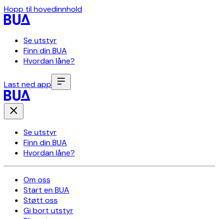
Hopp til hovedinnhold
Se utstyr
Finn din BUA
Hvordan låne?
Last ned app
Se utstyr
Finn din BUA
Hvordan låne?
Om oss
Start en BUA
Støtt oss
Gi bort utstyr