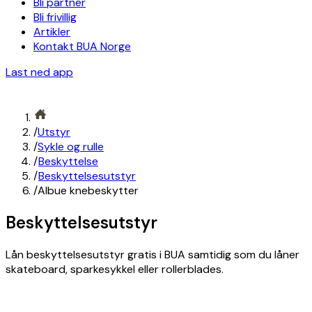
Bli partner
Bli frivillig
Artikler
Kontakt BUA Norge
Last ned app
/
Utstyr
/
Sykle og rulle
/
Beskyttelse
/
Beskyttelsesutstyr
/
Albue knebeskytter
Beskyttelsesutstyr
Lån beskyttelsesutstyr gratis i BUA samtidig som du låner
skateboard, sparkesykkel eller rollerblades.