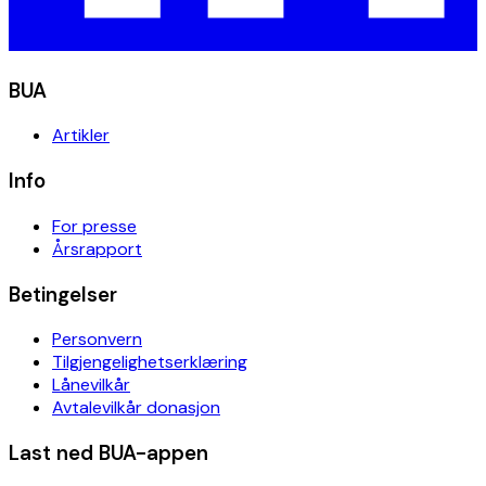
BUA
Artikler
Info
For presse
Årsrapport
Betingelser
Personvern
Tilgjengelighetserklæring
Lånevilkår
Avtalevilkår donasjon
Last ned BUA-appen