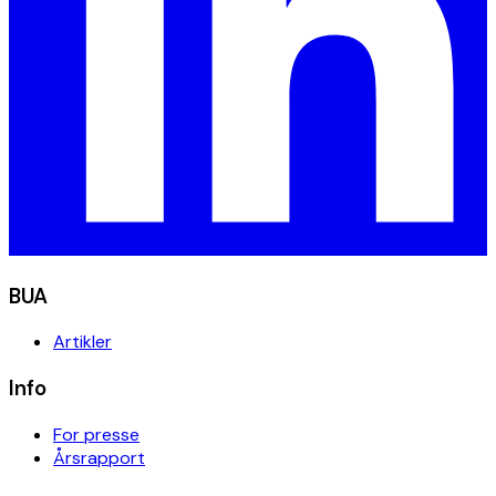
BUA
Artikler
Info
For presse
Årsrapport