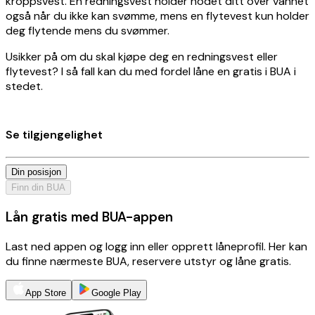
kroppsvest. En redningsvest holder hodet ditt over vannet
også når du ikke kan svømme, mens en flytevest kun holder
deg flytende mens du svømmer.
Usikker på om du skal kjøpe deg en redningsvest eller
flytevest? I så fall kan du med fordel låne en gratis i BUA i
stedet.
Se tilgjengelighet
Din posisjon
Finn din BUA
Lån gratis med BUA-appen
Last ned appen og logg inn eller opprett låneprofil. Her kan
du finne nærmeste BUA, reservere utstyr og låne gratis.
App Store
Google Play