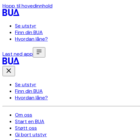
Hopp til hovedinnhold
Se utstyr
Finn din BUA
Hvordan låne?
Last ned app
Se utstyr
Finn din BUA
Hvordan låne?
Om oss
Start en BUA
Støtt oss
Gi bort utstyr