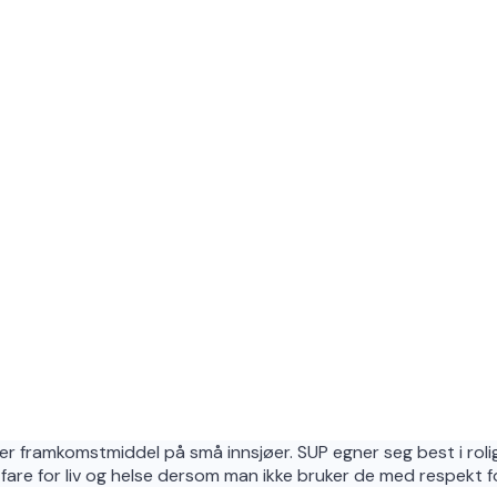
ler framkomstmiddel på små innsjøer. SUP egner seg best i rolig f
re for liv og helse dersom man ikke bruker de med respekt for