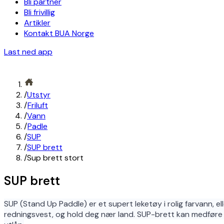
Bli partner
Bli frivillig
Artikler
Kontakt BUA Norge
Last ned app
/
Utstyr
/
Friluft
/
Vann
/
Padle
/
SUP
/
SUP brett
/
Sup brett stort
SUP brett
SUP (Stand Up Paddle) er et supert leketøy i rolig farvann, el
redningsvest, og hold deg nær land. SUP-brett kan medføre fa