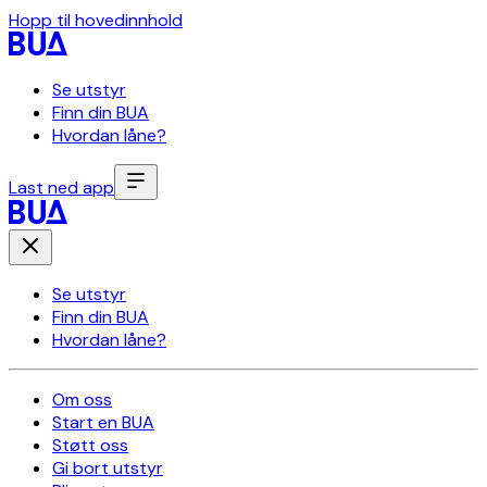
Hopp til hovedinnhold
Se utstyr
Finn din BUA
Hvordan låne?
Last ned app
Se utstyr
Finn din BUA
Hvordan låne?
Om oss
Start en BUA
Støtt oss
Gi bort utstyr