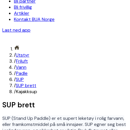
Bli partner
Bli frivillig
Artikler
Kontakt BUA Norge
Last ned app
/
Utstyr
/
Friluft
/
Vann
/
Padle
/
SUP
/
SUP brett
/
Kajakksup
SUP brett
SUP (Stand Up Paddle) er et supert leketøy i rolig farvann,
eller framkomstmiddel på små innsjøer. SUP egner seg best