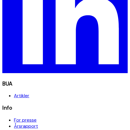
BUA
Artikler
Info
For presse
Årsrapport