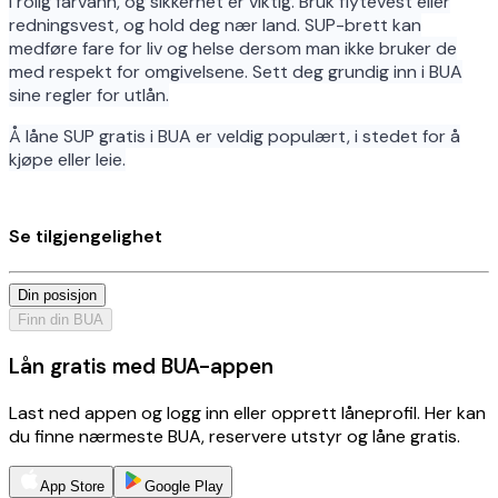
i rolig farvann, og sikkerhet er viktig. Bruk flytevest eller
redningsvest, og hold deg nær land. SUP-brett kan
medføre fare for liv og helse dersom man ikke bruker de
med respekt for omgivelsene. Sett deg grundig inn i BUA
sine regler for utlån.
Å låne SUP gratis i BUA er veldig populært, i stedet for å
kjøpe eller leie.
Se tilgjengelighet
Din posisjon
Finn din BUA
Lån gratis med BUA-appen
Last ned appen og logg inn eller opprett låneprofil. Her kan
du finne nærmeste BUA, reservere utstyr og låne gratis.
App Store
Google Play