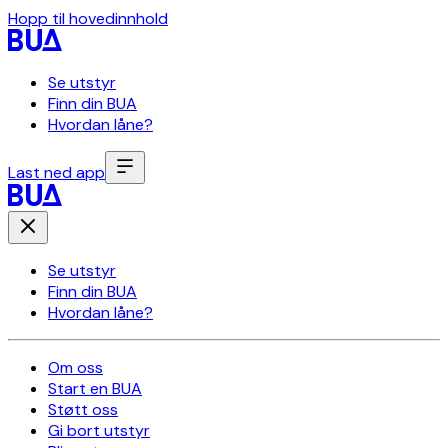
Hopp til hovedinnhold
Se utstyr
Finn din BUA
Hvordan låne?
Last ned app
Se utstyr
Finn din BUA
Hvordan låne?
Om oss
Start en BUA
Støtt oss
Gi bort utstyr