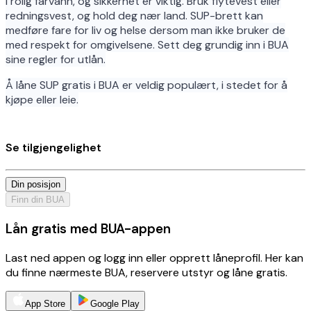
i rolig farvann, og sikkerhet er viktig. Bruk flytevest eller
redningsvest, og hold deg nær land. SUP-brett kan
medføre fare for liv og helse dersom man ikke bruker de
med respekt for omgivelsene. Sett deg grundig inn i BUA
sine regler for utlån.
Å låne SUP gratis i BUA er veldig populært, i stedet for å
kjøpe eller leie.
Se tilgjengelighet
Din posisjon
Finn din BUA
Lån gratis med BUA-appen
Last ned appen og logg inn eller opprett låneprofil. Her kan
du finne nærmeste BUA, reservere utstyr og låne gratis.
App Store
Google Play