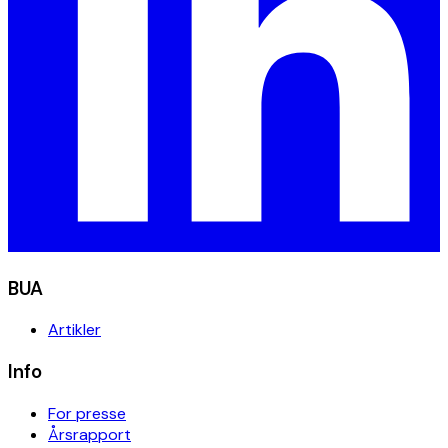
BUA
Artikler
Info
For presse
Årsrapport