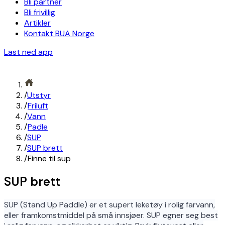
Bli partner
Bli frivillig
Artikler
Kontakt BUA Norge
Last ned app
/
Utstyr
/
Friluft
/
Vann
/
Padle
/
SUP
/
SUP brett
/
Finne til sup
SUP brett
SUP (Stand Up Paddle) er et supert leketøy i rolig farvann,
eller framkomstmiddel på små innsjøer. SUP egner seg best