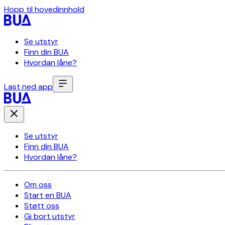
Hopp til hovedinnhold
Se utstyr
Finn din BUA
Hvordan låne?
Last ned app
Se utstyr
Finn din BUA
Hvordan låne?
Om oss
Start en BUA
Støtt oss
Gi bort utstyr