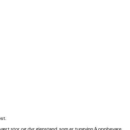
st.
 svært stor og dyr gjenstand, som er tungvinn å oppbevare,