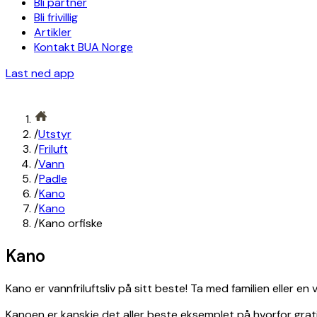
Bli partner
Bli frivillig
Artikler
Kontakt BUA Norge
Last ned app
/
Utstyr
/
Friluft
/
Vann
/
Padle
/
Kano
/
Kano
/
Kano orfiske
Kano
Kano er vannfriluftsliv på sitt beste! Ta med familien eller e
Kanoen er kanskje det aller beste eksemplet på hvorfor grati