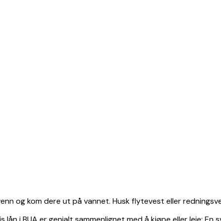
n venn og kom dere ut på vannet. Husk flytevest eller redningsve
s lån i BUA er genialt sammenlignet med å kjøpe eller leie: En