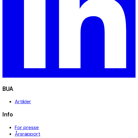
BUA
Artikler
Info
For presse
Årsrapport