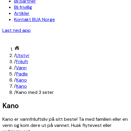
Bli partner
Bli frivillig
Artikler
Kontakt BUA Norge
Last ned app
/
Utstyr
/
Friluft
/
Vann
/
Padle
/
Kano
/
Kano
/
Kano med 3 seter
Kano
Kano er vannfriluftsliv på sitt beste! Ta med familien eller en
venn og kom dere ut på vannet. Husk flytevest eller