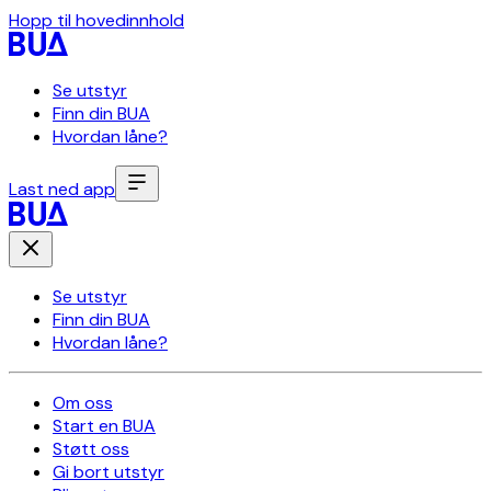
Hopp til hovedinnhold
Se utstyr
Finn din BUA
Hvordan låne?
Last ned app
Se utstyr
Finn din BUA
Hvordan låne?
Om oss
Start en BUA
Støtt oss
Gi bort utstyr