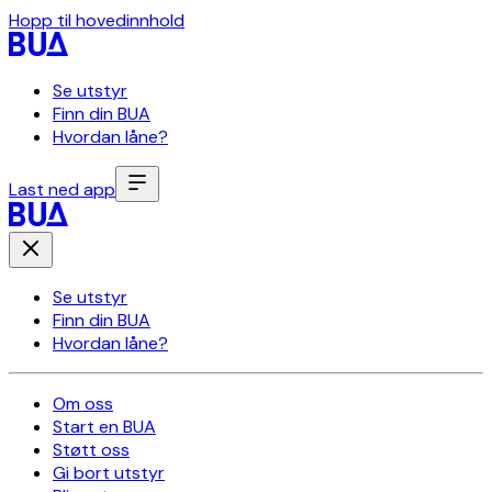
Hopp til hovedinnhold
Se utstyr
Finn din BUA
Hvordan låne?
Last ned app
Se utstyr
Finn din BUA
Hvordan låne?
Om oss
Start en BUA
Støtt oss
Gi bort utstyr