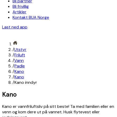
Bli partner
Bli frivillig
Artikler
Kontakt BUA Norge
Last ned app
/
Utstyr
/
Friluft
/
Vann
/
Padle
/
Kano
/
Kano
/
Kano inndyr
Kano
Kano er vannfriluftsliv på sitt beste! Ta med familien eller en
venn og kom dere ut på vannet. Husk flytevest eller