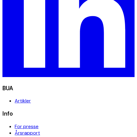
BUA
Artikler
Info
For presse
Årsrapport