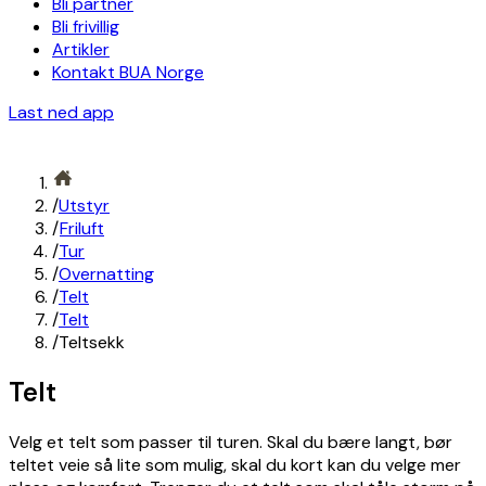
Bli partner
Bli frivillig
Artikler
Kontakt BUA Norge
Last ned app
/
Utstyr
/
Friluft
/
Tur
/
Overnatting
/
Telt
/
Telt
/
Teltsekk
Telt
Velg et telt som passer til turen. Skal du bære langt, bør
teltet veie så lite som mulig, skal du kort kan du velge mer