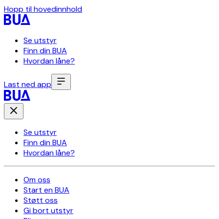
Hopp til hovedinnhold
Se utstyr
Finn din BUA
Hvordan låne?
Last ned app
Se utstyr
Finn din BUA
Hvordan låne?
Om oss
Start en BUA
Støtt oss
Gi bort utstyr