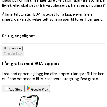
plass og komfort. Trenger du et telt som skal tåle storm på
fjellet, eller skal det stå trygt plassert på en campingplass?
Å låne telt gratis i BUA i stedet for å kjøpe eller leie er
smart, da kan du velge telt som passer til turen hver gang.
Se tilgjengelighet
Din posisjon
Finn din BUA
Lån gratis med BUA-appen
Last ned appen og logg inn eller opprett låneprofil. Her kan
du finne nærmeste BUA, reservere utstyr og låne gratis.
App Store
Google Play