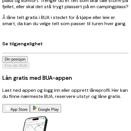
plass og komfort. Trenger du et telt som skal tåle storm på
fjellet, eller skal det stå trygt plassert på en campingplass?
Å låne telt gratis i BUA i stedet for å kjøpe eller leie er
smart, da kan du velge telt som passer til turen hver gang.
Se tilgjengelighet
Din posisjon
Finn din BUA
Lån gratis med BUA-appen
Last ned appen og logg inn eller opprett låneprofil. Her kan
du finne nærmeste BUA, reservere utstyr og låne gratis.
App Store
Google Play