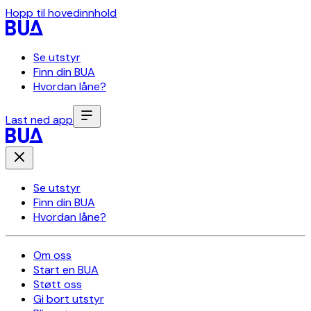
Hopp til hovedinnhold
Se utstyr
Finn din BUA
Hvordan låne?
Last ned app
Se utstyr
Finn din BUA
Hvordan låne?
Om oss
Start en BUA
Støtt oss
Gi bort utstyr