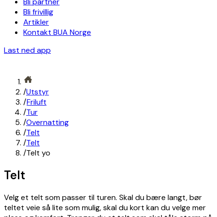
Bli partner
Bli frivillig
Artikler
Kontakt BUA Norge
Last ned app
/
Utstyr
/
Friluft
/
Tur
/
Overnatting
/
Telt
/
Telt
/
Telt yo
Telt
Velg et telt som passer til turen. Skal du bære langt, bør
teltet veie så lite som mulig, skal du kort kan du velge mer