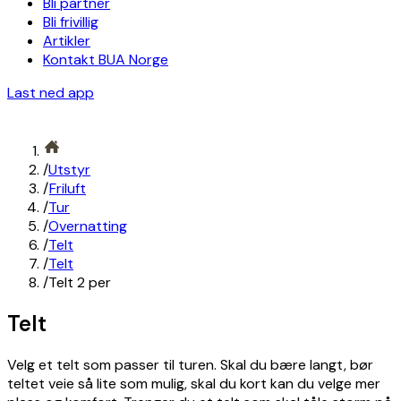
Bli partner
Bli frivillig
Artikler
Kontakt BUA Norge
Last ned app
/
Utstyr
/
Friluft
/
Tur
/
Overnatting
/
Telt
/
Telt
/
Telt 2 per
Telt
Velg et telt som passer til turen. Skal du bære langt, bør
teltet veie så lite som mulig, skal du kort kan du velge mer