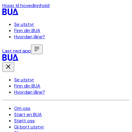
Hopp til hovedinnhold
Se utstyr
Finn din BUA
Hvordan låne?
Last ned app
Se utstyr
Finn din BUA
Hvordan låne?
Om oss
Start en BUA
Støtt oss
Gi bort utstyr