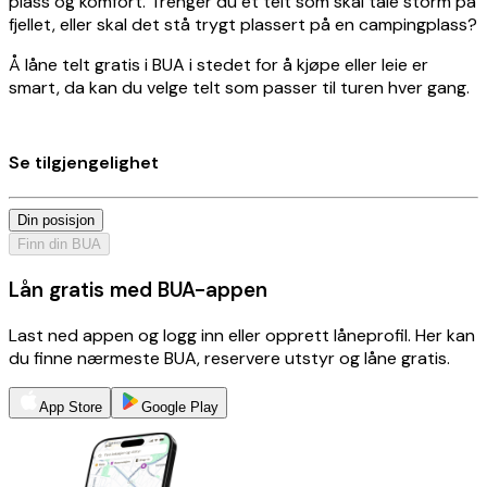
plass og komfort. Trenger du et telt som skal tåle storm på
fjellet, eller skal det stå trygt plassert på en campingplass?
Å låne telt gratis i BUA i stedet for å kjøpe eller leie er
smart, da kan du velge telt som passer til turen hver gang.
Se tilgjengelighet
Din posisjon
Finn din BUA
Lån gratis med BUA-appen
Last ned appen og logg inn eller opprett låneprofil. Her kan
du finne nærmeste BUA, reservere utstyr og låne gratis.
App Store
Google Play