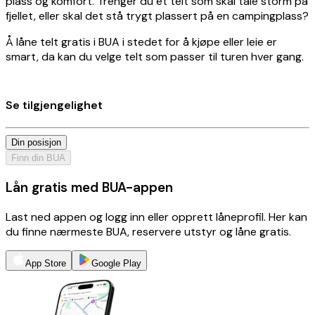
plass og komfort. Trenger du et telt som skal tåle storm på
fjellet, eller skal det stå trygt plassert på en campingplass?
Å låne telt gratis i BUA i stedet for å kjøpe eller leie er
smart, da kan du velge telt som passer til turen hver gang.
Se tilgjengelighet
Din posisjon
Finn din BUA
Lån gratis med BUA-appen
Last ned appen og logg inn eller opprett låneprofil. Her kan
du finne nærmeste BUA, reservere utstyr og låne gratis.
App Store
Google Play