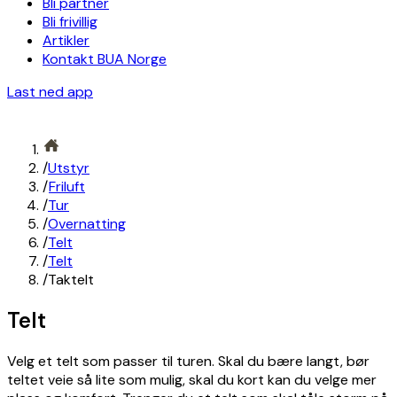
Bli partner
Bli frivillig
Artikler
Kontakt BUA Norge
Last ned app
/
Utstyr
/
Friluft
/
Tur
/
Overnatting
/
Telt
/
Telt
/
Taktelt
Telt
Velg et telt som passer til turen. Skal du bære langt, bør
teltet veie så lite som mulig, skal du kort kan du velge mer