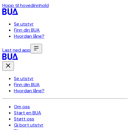
Hopp til hovedinnhold
Se utstyr
Finn din BUA
Hvordan låne?
Last ned app
Se utstyr
Finn din BUA
Hvordan låne?
Om oss
Start en BUA
Støtt oss
Gi bort utstyr