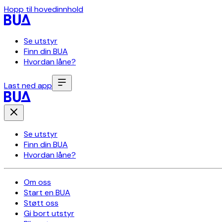
Hopp til hovedinnhold
Se utstyr
Finn din BUA
Hvordan låne?
Last ned app
Se utstyr
Finn din BUA
Hvordan låne?
Om oss
Start en BUA
Støtt oss
Gi bort utstyr