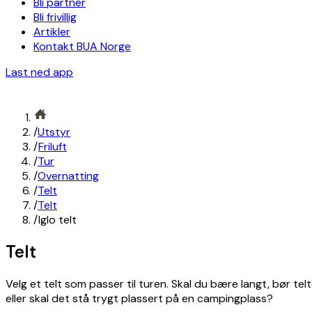
Bli partner
Bli frivillig
Artikler
Kontakt BUA Norge
Last ned app
/
Utstyr
/
Friluft
/
Tur
/
Overnatting
/
Telt
/
Telt
/
Iglo telt
Telt
Velg et telt som passer til turen. Skal du bære langt, bør telt
eller skal det stå trygt plassert på en campingplass?