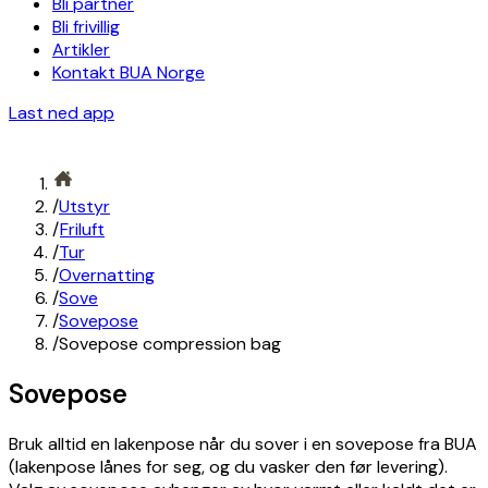
Bli partner
Bli frivillig
Artikler
Kontakt BUA Norge
Last ned app
/
Utstyr
/
Friluft
/
Tur
/
Overnatting
/
Sove
/
Sovepose
/
Sovepose compression bag
Sovepose
Bruk alltid en lakenpose når du sover i en sovepose fra BUA
(lakenpose lånes for seg, og du vasker den før levering).