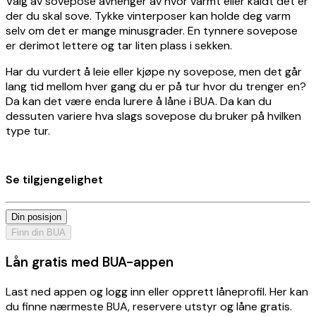
Valg av sovepose avhenger av hvor varmt eller kaldt det er
der du skal sove. Tykke vinterposer kan holde deg varm
selv om det er mange minusgrader. En tynnere sovepose
er derimot lettere og tar liten plass i sekken.
Har du vurdert å leie eller kjøpe ny sovepose, men det går
lang tid mellom hver gang du er på tur hvor du trenger en?
Da kan det være enda lurere å låne i BUA. Da kan du
dessuten variere hva slags sovepose du bruker på hvilken
type tur.
Se tilgjengelighet
Din posisjon
Finn din BUA
Lån gratis med BUA-appen
Last ned appen og logg inn eller opprett låneprofil. Her kan
du finne nærmeste BUA, reservere utstyr og låne gratis.