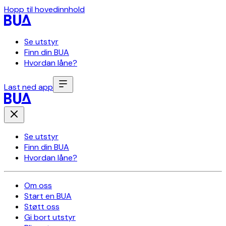
Hopp til hovedinnhold
Se utstyr
Finn din BUA
Hvordan låne?
Last ned app
Se utstyr
Finn din BUA
Hvordan låne?
Om oss
Start en BUA
Støtt oss
Gi bort utstyr