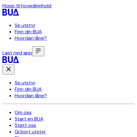
Hopp til hovedinnhold
Se utstyr
Finn din BUA
Hvordan låne?
Last ned app
Se utstyr
Finn din BUA
Hvordan låne?
Om oss
Start en BUA
Støtt oss
Gi bort utstyr