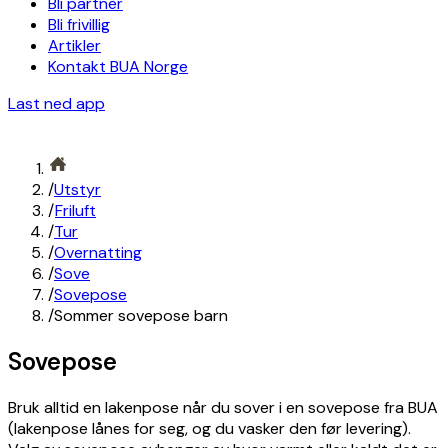
Bli partner
Bli frivillig
Artikler
Kontakt BUA Norge
Last ned app
/
Utstyr
/
Friluft
/
Tur
/
Overnatting
/
Sove
/
Sovepose
/
Sommer sovepose barn
Sovepose
Bruk alltid en lakenpose når du sover i en sovepose fra BUA
(lakenpose lånes for seg, og du vasker den før levering).