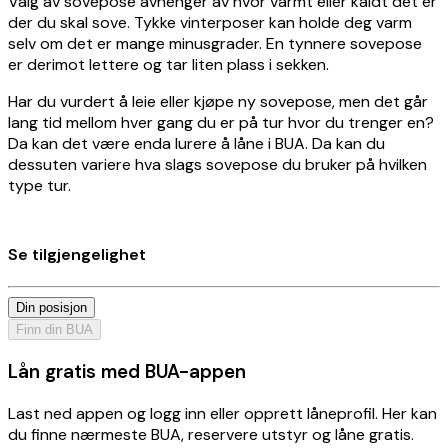
Valg av sovepose avhenger av hvor varmt eller kaldt det er
der du skal sove. Tykke vinterposer kan holde deg varm
selv om det er mange minusgrader. En tynnere sovepose
er derimot lettere og tar liten plass i sekken.
Har du vurdert å leie eller kjøpe ny sovepose, men det går
lang tid mellom hver gang du er på tur hvor du trenger en?
Da kan det være enda lurere å låne i BUA. Da kan du
dessuten variere hva slags sovepose du bruker på hvilken
type tur.
Se tilgjengelighet
Din posisjon
Finn din BUA
Lån gratis med BUA-appen
Last ned appen og logg inn eller opprett låneprofil. Her kan
du finne nærmeste BUA, reservere utstyr og låne gratis.