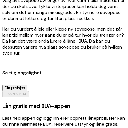
Valg av sovepose avhenger av hvor varmt eller kaldt det er
der du skal sove. Tykke vinterposer kan holde deg varm
selv om det er mange minusgrader. En tynnere sovepose
er derimot lettere og tar liten plass i sekken.
Har du vurdert å leie eller kjøpe ny sovepose, men det går
lang tid mellom hver gang du er på tur hvor du trenger en?
Da kan det være enda lurere å låne i BUA. Da kan du
dessuten variere hva slags sovepose du bruker på hvilken
type tur.
Se tilgjengelighet
Din posisjon
Finn din BUA
Lån gratis med BUA-appen
Last ned appen og logg inn eller opprett låneprofil. Her kan
du finne nærmeste BUA, reservere utstyr og låne gratis.