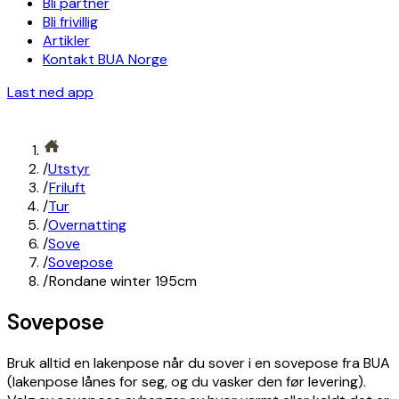
Bli partner
Bli frivillig
Artikler
Kontakt BUA Norge
Last ned app
/
Utstyr
/
Friluft
/
Tur
/
Overnatting
/
Sove
/
Sovepose
/
Rondane winter 195cm
Sovepose
Bruk alltid en lakenpose når du sover i en sovepose fra BUA
(lakenpose lånes for seg, og du vasker den før levering).