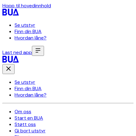
Hopp til hovedinnhold
Se utstyr
Finn din BUA
Hvordan låne?
Last ned app
Se utstyr
Finn din BUA
Hvordan låne?
Om oss
Start en BUA
Støtt oss
Gi bort utstyr