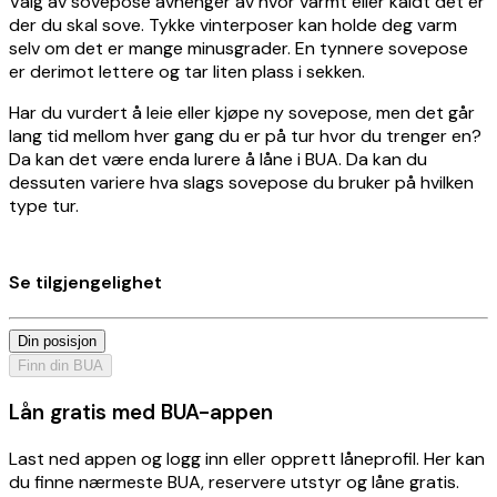
Valg av sovepose avhenger av hvor varmt eller kaldt det er
der du skal sove. Tykke vinterposer kan holde deg varm
selv om det er mange minusgrader. En tynnere sovepose
er derimot lettere og tar liten plass i sekken.
Har du vurdert å leie eller kjøpe ny sovepose, men det går
lang tid mellom hver gang du er på tur hvor du trenger en?
Da kan det være enda lurere å låne i BUA. Da kan du
dessuten variere hva slags sovepose du bruker på hvilken
type tur.
Se tilgjengelighet
Din posisjon
Finn din BUA
Lån gratis med BUA-appen
Last ned appen og logg inn eller opprett låneprofil. Her kan
du finne nærmeste BUA, reservere utstyr og låne gratis.