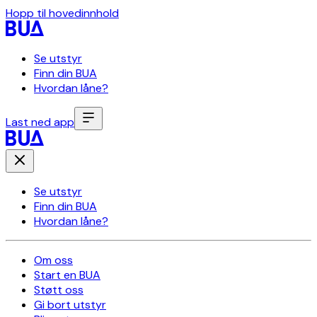
Hopp til hovedinnhold
Se utstyr
Finn din BUA
Hvordan låne?
Last ned app
Se utstyr
Finn din BUA
Hvordan låne?
Om oss
Start en BUA
Støtt oss
Gi bort utstyr