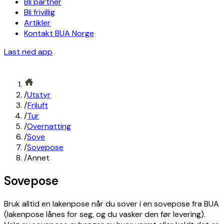
Bli partner
Bli frivillig
Artikler
Kontakt BUA Norge
Last ned app
/
Utstyr
/
Friluft
/
Tur
/
Overnatting
/
Sove
/
Sovepose
/
Annet
Sovepose
Bruk alltid en lakenpose når du sover i en sovepose fra BUA
(lakenpose lånes for seg, og du vasker den før levering).