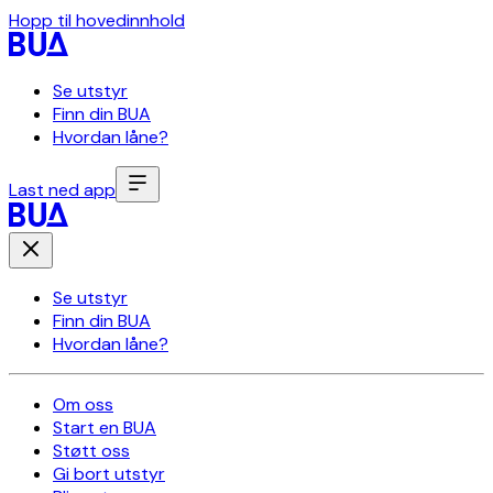
Hopp til hovedinnhold
Se utstyr
Finn din BUA
Hvordan låne?
Last ned app
Se utstyr
Finn din BUA
Hvordan låne?
Om oss
Start en BUA
Støtt oss
Gi bort utstyr