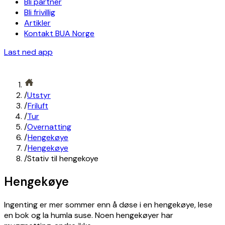
Bli partner
Bli frivillig
Artikler
Kontakt BUA Norge
Last ned app
/
Utstyr
/
Friluft
/
Tur
/
Overnatting
/
Hengekøye
/
Hengekøye
/
Stativ til hengekoye
Hengekøye
Ingenting er mer sommer enn å døse i en hengekøye, lese
en bok og la humla suse. Noen hengekøyer har